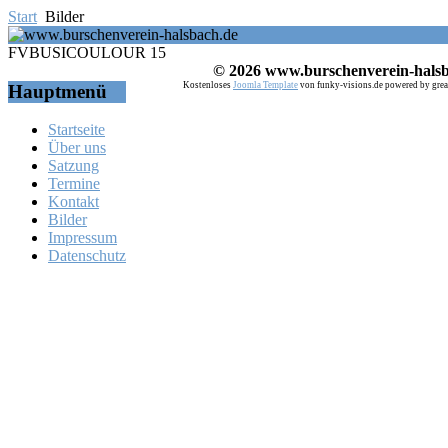
Start
Bilder
FVBUSICOULOUR 15
© 2026 www.burschenverein-halsb
Kostenloses
Joomla Template
von funky-visions.de powered by grea
Hauptmenü
Startseite
Über uns
Satzung
Termine
Kontakt
Bilder
Impressum
Datenschutz